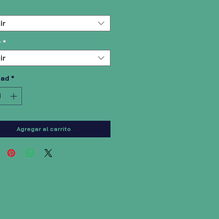
ir
r
*
ir
dad
*
Agregar al carrito