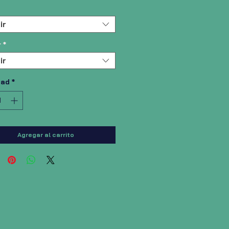
ir
r
*
ir
dad
*
Agregar al carrito