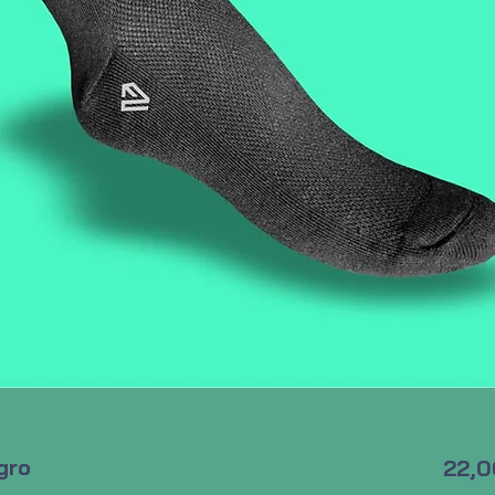
gro
22,0